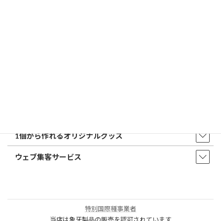
店舗・アクセス
取扱商品・サービス
印鑑・はんこ
店舗・オフィス印刷
ウェア・タオル
販促品・ノベルティ
1個から作れるオリジナルグッズ
ウェブ集客サービス
特別国際種事業者
当店は象牙製品の販売を認可されています